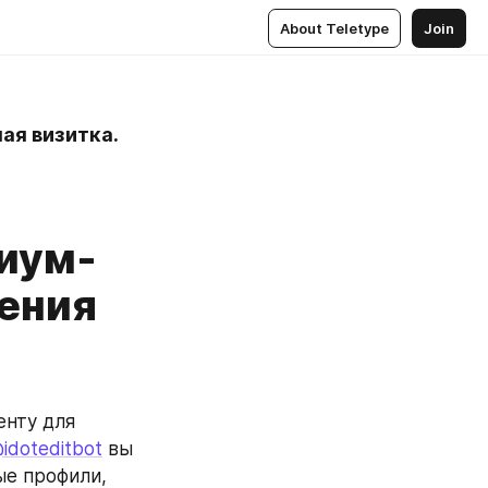
About Teletype
Join
ая визитка.
миум-
ления
нту для 
idoteditbot
 вы 
е профили, 