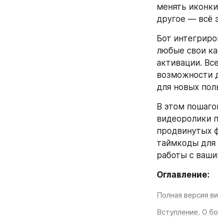
менять иконки
другое — всё э
Бот интегриро
любые свои ка
активации. Вс
возможности д
для новых пол
В этом пошаго
видеоролики п
продвинутых ф
таймкоды для 
работы с ваш
Оглавление:
Полная версия в
Вступление. О бо