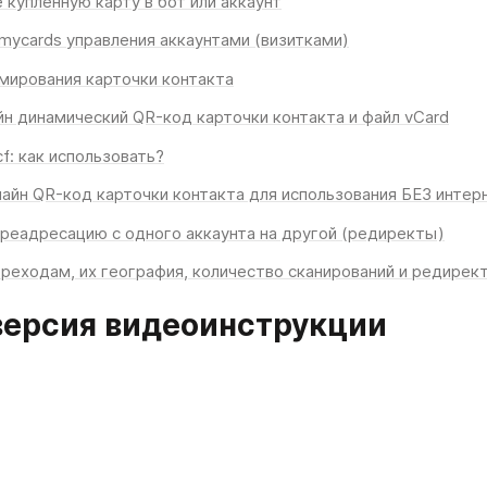
купленную карту в бот или аккаунт
mycards управления аккаунтами (визитками)
мирования карточки контакта
н динамический QR-код карточки контакта и файл vCard
cf: как использовать?
йн QR-код карточки контакта для использования БЕЗ интер
ереадресацию с одного аккаунта на другой (редиректы)
ереходам, их география, количество сканирований и редирек
версия видеоинструкции