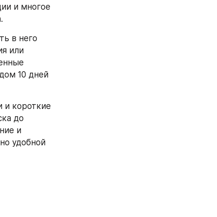
ии и многое 
.
ь в него 
я или 
енные 
ом 10 дней 
 и короткие 
ка до 
ие и 
о удобной 