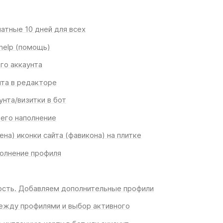
атные 10 дней для всех
help (помощь)
го аккаунта
нта в редакторе
нта/визитки в бот
 его наполнение
на) иконки сайта (фавикона) на плитке
олнение профиля
сть. Добавляем дополнительные профили
ежду профилями и выбор активного