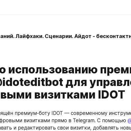
наний. Лайфхаки. Сценарии. Айдот - бесконтактн
по использованию пре
idoteditbot для управ
выми визитками IDOT
вящён премиум-боту IDOT — современному инструме
фровыми визитками прямо в Telegram. С помощью 
@
вать и редактировать свои визитки, добавлять новы