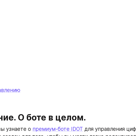
лавлению
ие. О боте в целом.
ы узнаете о 
премиум-боте IDOT
 для управления ци