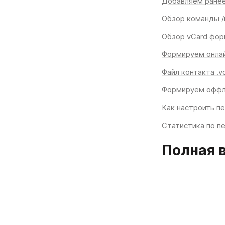
Добавляем ранее 
Обзор команды /
Обзор vCard фор
Формируем онлай
Файл контакта .v
Формируем оффла
Как настроить п
Статистика по п
Полная 