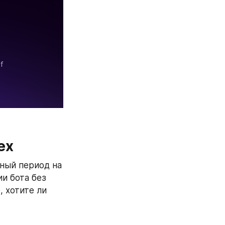
ех
ый период на 
и бота без 
 хотите ли 