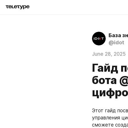
База з
@idot
June 28, 2025
Гайд 
бота @
цифро
Этот гайд пос
управления ци
сможете созда