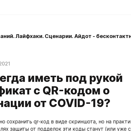
наний. Лайфхаки. Сценарии. Айдот - бесконтактн
2021
егда иметь под рукой
фикат с QR-кодом о
нации от COVID-19?
о сохранить qr-код в виде скриншота, но на практик
елях защиты от подделок эти коды станут (или уже с