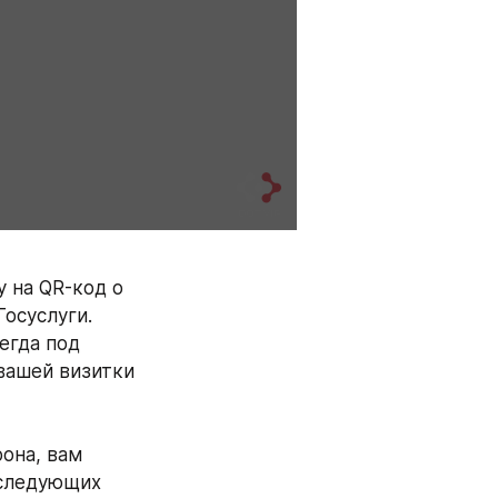
на QR-код о 
Госуслуги.
егда под 
вашей визитки 
на, вам 
следующих 