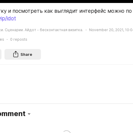
vip/idot
ки. Сценарии. Айдот - бесконтактная визитка.
November 20, 2021, 10:0
ies
0
reposts
Share
Comment