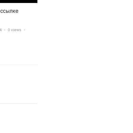
Заказать визитку и посмотреть как выглядит интерфейс можно по ссылке 
4
0
views