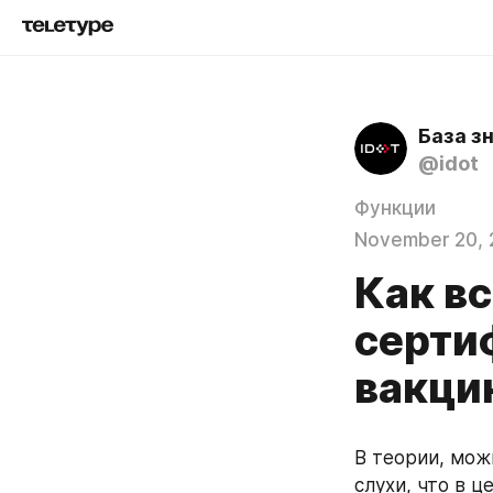
База з
@idot
Функции
November 20, 
Как вс
серти
вакци
В теории, можн
слухи, что в ц