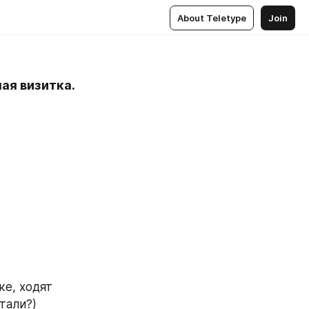
About Teletype
Join
ая визитка.
е, ходят 
тали?) 