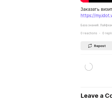
https://my.idot.
База знаний. Лайфха
0
reactions
0
repl
Repost
Leave a 