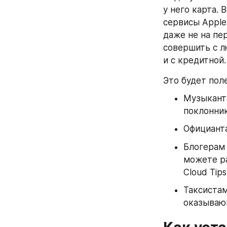
у него карта.
сервисы Apple 
даже не на пер
совершить с л
и с кредитной.
Это будет пол
Музыкант
поклонни
Официант
Блогерам 
можете ра
Cloud Tip
Таксистам
оказываю