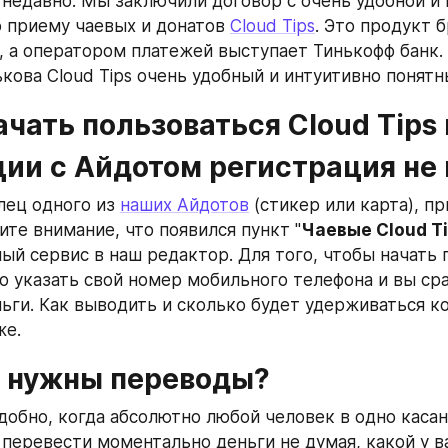
 недавно. Мы заключили договор с очень удобной и 
 приему чаевых и донатов 
Cloud Tips
. Это продукт б
, а оператором платежей выступает Тинькофф банк. К
кова Cloud Tips очень удобный и интуитивно понятн
чать пользоваться Cloud Tips в
ции с Айдотом регистрация не
лец одного из 
наших Айдотов
 (стикер или карта), пр
ите внимание, что появился пункт "
Чаевые Cloud T
ый сервис в наш редактор. Для того, чтобы начать п
о указать свой номер мобильного телефона и вы сра
ьги. Как выводить и сколько будет удерживаться к
е. 
о нужны переводы?
удобно, когда абсолютно любой человек в одно касан
перевести моментально деньги не думая, какой у вас