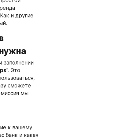
простой 
ренда 
ак и другие 
ый.
 
 нужна
и заполнении 
ips
". Это 
ользоваться, 
зу сможете 
омиссия мы 
ие к вашему 
 банк и какая 