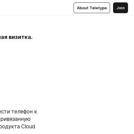
About Teletype
Join
ая визитка.
сти телефон к 
ривязанную 
одукта Cloud 