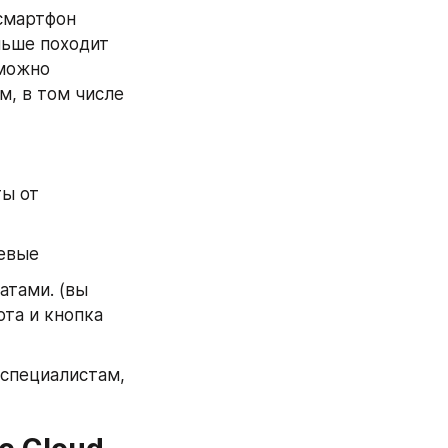
смартфон 
льше походит 
можно 
, в том числе 
ы от 
аевые
тами. (вы 
та и кнопка 
специалистам, 