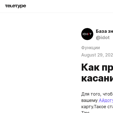
База з
@idot
Функции
August 29, 202
Как п
касан
Для того, что
вашему
 Айдот
карту.Такое с