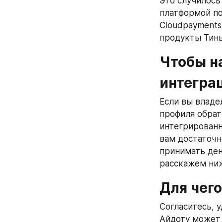
Это случилось
платформой по
Cloudpayments
продукты Тинь
Чтобы на
интегра
Если вы владе
профиля обрат
интегрированн
вам достаточн
принимать ден
расскажем ниж
Для чег
Согласитесь, 
Айдоту может 