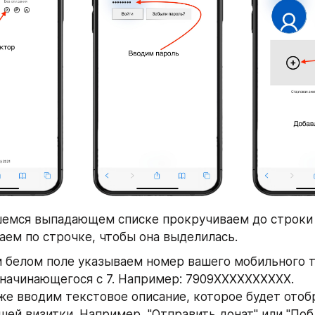
емся выпадающем списке прокручиваем до строки 
каем по строчке, чтобы она выделилась.
 белом поле указываем номер вашего мобильного т
, начинающегося с 7. Например: 7909ХХХХХХХХХХ. 
же вводим текстовое описание, которое будет отобр
шей визитки. Например, "Отправить донат" или "Поб