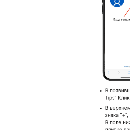
В появивш
Tips" Кли
В верхнем
знака "+"
В поле ни
плитке ва