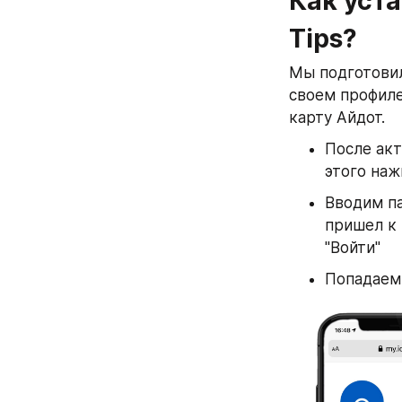
Как уста
Tips?
Мы подготовил
своем профиле
карту Айдот.
После акт
этого наж
Вводим па
пришел к 
"Войти"
Попадаем 