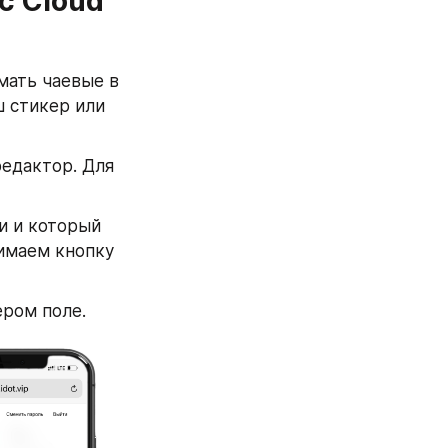
 Cloud 
ать чаевые в 
ш стикер или 
едактор. Для 
 и который 
имаем кнопку 
ером поле.