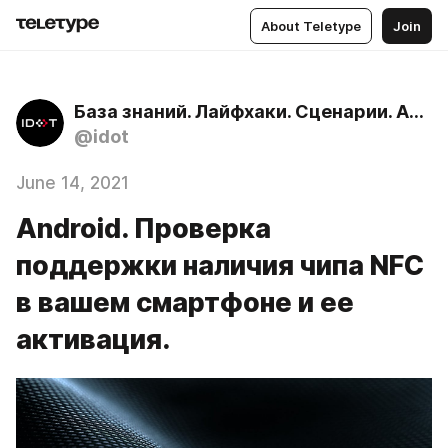
About Teletype
Join
База знаний. Лайфхаки. Сценарии. Айдот - бесконтактная визитка.
@idot
June 14, 2021
Android. Проверка
поддержки наличия чипа NFC
в вашем смартфоне и ее
активация.