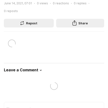
June 14, 2021, 07:01
0
views
0
reactions
0
replies
0
reposts
Repost
Share
Leave a Comment